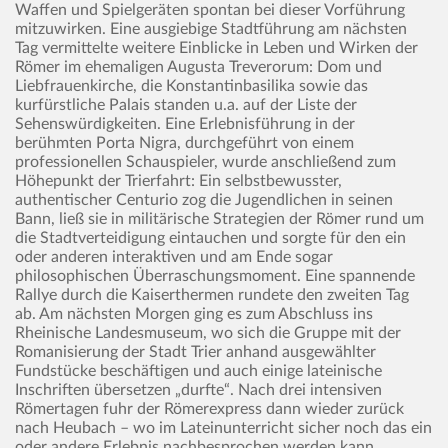
Waffen und Spielgeräten spontan bei dieser Vorführung
mitzuwirken. Eine ausgiebige Stadtführung am nächsten
Tag vermittelte weitere Einblicke in Leben und Wirken der
Römer im ehemaligen Augusta Treverorum: Dom und
Liebfrauenkirche, die Konstantinbasilika sowie das
kurfürstliche Palais standen u.a. auf der Liste der
Sehenswürdigkeiten. Eine Erlebnisführung in der
berühmten Porta Nigra, durchgeführt von einem
professionellen Schauspieler, wurde anschließend zum
Höhepunkt der Trierfahrt: Ein selbstbewusster,
authentischer Centurio zog die Jugendlichen in seinen
Bann, ließ sie in militärische Strategien der Römer rund um
die Stadtverteidigung eintauchen und sorgte für den ein
oder anderen interaktiven und am Ende sogar
philosophischen Überraschungsmoment. Eine spannende
Rallye durch die Kaiserthermen rundete den zweiten Tag
ab. Am nächsten Morgen ging es zum Abschluss ins
Rheinische Landesmuseum, wo sich die Gruppe mit der
Romanisierung der Stadt Trier anhand ausgewählter
Fundstücke beschäftigen und auch einige lateinische
Inschriften übersetzen „durfte“. Nach drei intensiven
Römertagen fuhr der Römerexpress dann wieder zurück
nach Heubach – wo im Lateinunterricht sicher noch das ein
oder andere Erlebnis nachbesprochen werden kann.