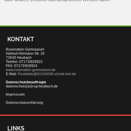
KONTAKT
Rosenstein-Gymnasium
Helmut-Hörmann-Str. 19
73540 Heubach
Telefon: 07173/929922
FAX: 07173/929924
www.rosenstein-gymnasium.de
E-Mail:
Poststelle@04104036.schule.bwl.de
Datenschutzbeauftragte
datenschutz(at)rsg-heubach.de
Impressum
Datenschutzerklärung
LINKS