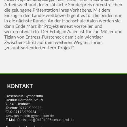
Arbeitswelt und der zusätzliche Sonderpreis unterstreichen
die gelungene Präsentation ihres Vorhabens. Mit dem
Einzug in den Landeswettbewerb geht es für die beiden nun
in die nächste Runde. An der Hochschule Aalen werden sie
dann Ende März ihr Projekt erneut vorstellen und
weiterentwickeln. Der Erfolg in Aalen ist für Jan Müller und
Tizian von Entress-Fürsteneck damit ein wichtiger
Zwischenschritt auf dem weiteren Weg mit ihrem
„zukunftsorientierten Lern-Projekt“.
KONTAKT
Rosenstein-Gymnasium
Helmut-Hörmann-Str. 19
73540 Heubach
Telefon: 07173/929922
FAX: 07173/929924
www.rosenstein-gymnasium.de
E-Mail:
Poststelle@04104036.schule.bwl.de