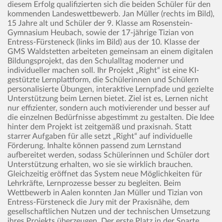
diesem Erfolg qualifizierten sich die beiden Schüler für den
kommenden Landeswettbewerb. Jan Müller (rechts im Bild),
15 Jahre alt und Schüler der 9. Klasse am Rosenstein-
Gymnasium Heubach, sowie der 17-jährige Tizian von
Entress-Fürsteneck (links im Bild) aus der 10. Klasse der
GMS Waldstetten arbeiteten gemeinsam an einem digitalen
Bildungsprojekt, das den Schulalltag moderner und
individueller machen soll. Ihr Projekt „Right“ ist eine KI-
gestützte Lernplattform, die Schülerinnen und Schülern
personalisierte Übungen, interaktive Lernpfade und gezielte
Unterstützung beim Lernen bietet. Ziel ist es, Lernen nicht
nur effizienter, sondern auch motivierender und besser auf
die einzelnen Bedürfnisse abgestimmt zu gestalten. Die Idee
hinter dem Projekt ist zeitgemäß und praxisnah. Statt
starrer Aufgaben für alle setzt „Right“ auf individuelle
Förderung. Inhalte können passend zum Lernstand
aufbereitet werden, sodass Schülerinnen und Schüler dort
Unterstützung erhalten, wo sie sie wirklich brauchen.
Gleichzeitig eröffnet das System neue Möglichkeiten für
Lehrkräfte, Lernprozesse besser zu begleiten. Beim
Wettbewerb in Aalen konnten Jan Müller und Tizian von
Entress-Fürsteneck die Jury mit der Praxisnähe, dem
gesellschaftlichen Nutzen und der technischen Umsetzung
ihres Projekts überzeugen. Der erste Platz in der Sparte