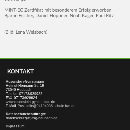
MINT-EC Zertifikat mit besonderem Erfolg erworben:
Bjarne Fischer, Daniel Höppner, Noah Kager, Paul Ritz
(Bild: Lena Weisbach)
KONTAKT
Rosenstein-Gymnasium
Helmut-Hörmann-Str. 19
73540 Heubach
Telefon: 07173/929922
FAX: 07173/929924
www.rosenstein-gymnasium.de
E-Mail:
Poststelle@04104036.schule.bwl.de
Datenschutzbeauftragte
datenschutz(at)rsg-heubach.de
Impressum