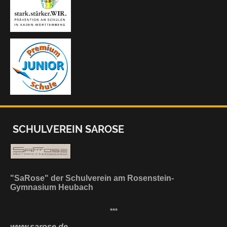
SCHULVEREIN SAROSE
"SaRose" der Schulverein am Rosenstein-
Gymnasium Heubach
***
www.sarose.de