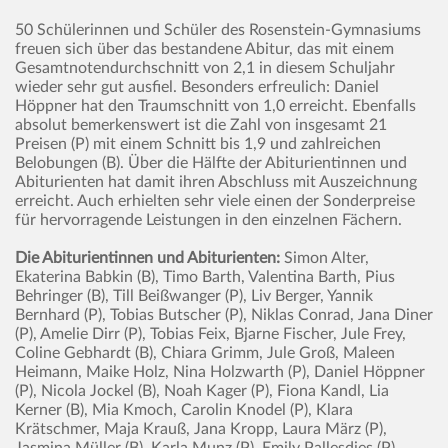
50 Schülerinnen und Schüler des Rosenstein-Gymnasiums
freuen sich über das bestandene Abitur, das mit einem
Gesamtnotendurchschnitt von 2,1 in diesem Schuljahr
wieder sehr gut ausfiel. Besonders erfreulich: Daniel
Höppner hat den Traumschnitt von 1,0 erreicht. Ebenfalls
absolut bemerkenswert ist die Zahl von insgesamt 21
Preisen (P) mit einem Schnitt bis 1,9 und zahlreichen
Belobungen (B). Über die Hälfte der Abiturientinnen und
Abiturienten hat damit ihren Abschluss mit Auszeichnung
erreicht. Auch erhielten sehr viele einen der Sonderpreise
für hervorragende Leistungen in den einzelnen Fächern.
Die Abiturientinnen und Abiturienten:
Simon Alter,
Ekaterina Babkin (B), Timo Barth, Valentina Barth, Pius
Behringer (B), Till Beißwanger (P), Liv Berger, Yannik
Bernhard (P), Tobias Butscher (P), Niklas Conrad, Jana Diner
(P), Amelie Dirr (P), Tobias Feix, Bjarne Fischer, Jule Frey,
Coline Gebhardt (B), Chiara Grimm, Jule Groß, Maleen
Heimann, Maike Holz, Nina Holzwarth (P), Daniel Höppner
(P), Nicola Jockel (B), Noah Kager (P), Fiona Kandl, Lia
Kerner (B), Mia Kmoch, Carolin Knodel (P), Klara
Krätschmer, Maja Krauß, Jana Kropp, Laura März (P),