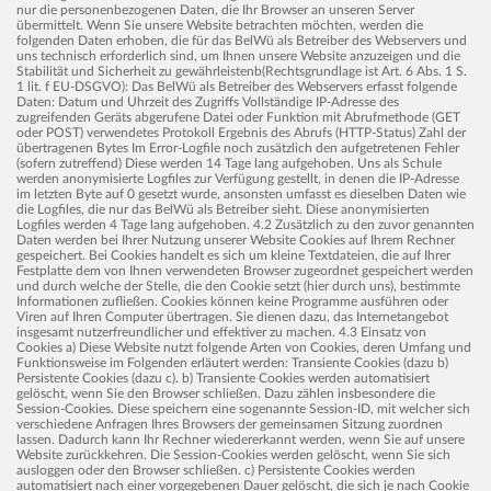
nur die personenbezogenen Daten, die Ihr Browser an unseren Server
übermittelt. Wenn Sie unsere Website betrachten möchten, werden die
folgenden Daten erhoben, die für das BelWü als Betreiber des Webservers und
uns technisch erforderlich sind, um Ihnen unsere Website anzuzeigen und die
Stabilität und Sicherheit zu gewährleistenb(Rechtsgrundlage ist Art. 6 Abs. 1 S.
1 lit. f EU-DSGVO): Das BelWü als Betreiber des Webservers erfasst folgende
Daten: Datum und Uhrzeit des Zugriffs Vollständige IP-Adresse des
zugreifenden Geräts abgerufene Datei oder Funktion mit Abrufmethode (GET
oder POST) verwendetes Protokoll Ergebnis des Abrufs (HTTP-Status) Zahl der
übertragenen Bytes Im Error-Logfile noch zusätzlich den aufgetretenen Fehler
(sofern zutreffend) Diese werden 14 Tage lang aufgehoben. Uns als Schule
werden anonymisierte Logfiles zur Verfügung gestellt, in denen die IP-Adresse
im letzten Byte auf 0 gesetzt wurde, ansonsten umfasst es dieselben Daten wie
die Logfiles, die nur das BelWü als Betreiber sieht. Diese anonymisierten
Logfiles werden 4 Tage lang aufgehoben. 4.2 Zusätzlich zu den zuvor genannten
Daten werden bei Ihrer Nutzung unserer Website Cookies auf Ihrem Rechner
gespeichert. Bei Cookies handelt es sich um kleine Textdateien, die auf Ihrer
Festplatte dem von Ihnen verwendeten Browser zugeordnet gespeichert werden
und durch welche der Stelle, die den Cookie setzt (hier durch uns), bestimmte
Informationen zufließen. Cookies können keine Programme ausführen oder
Viren auf Ihren Computer übertragen. Sie dienen dazu, das Internetangebot
insgesamt nutzerfreundlicher und effektiver zu machen. 4.3 Einsatz von
Cookies a) Diese Website nutzt folgende Arten von Cookies, deren Umfang und
Funktionsweise im Folgenden erläutert werden: Transiente Cookies (dazu b)
Persistente Cookies (dazu c). b) Transiente Cookies werden automatisiert
gelöscht, wenn Sie den Browser schließen. Dazu zählen insbesondere die
Session-Cookies. Diese speichern eine sogenannte Session-ID, mit welcher sich
verschiedene Anfragen Ihres Browsers der gemeinsamen Sitzung zuordnen
lassen. Dadurch kann Ihr Rechner wiedererkannt werden, wenn Sie auf unsere
Website zurückkehren. Die Session-Cookies werden gelöscht, wenn Sie sich
ausloggen oder den Browser schließen. c) Persistente Cookies werden
automatisiert nach einer vorgegebenen Dauer gelöscht, die sich je nach Cookie