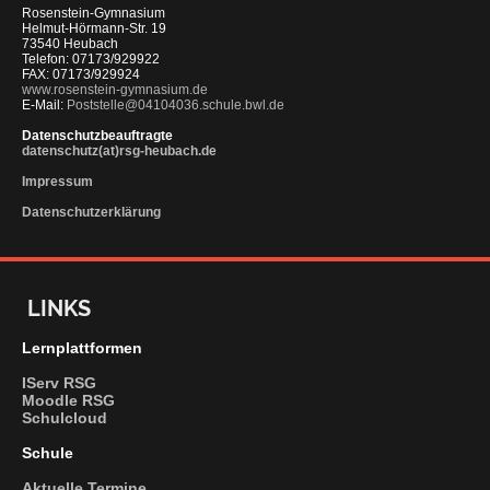
Rosenstein-Gymnasium
Helmut-Hörmann-Str. 19
73540 Heubach
Telefon: 07173/929922
FAX: 07173/929924
www.rosenstein-gymnasium.de
E-Mail:
Poststelle@04104036.schule.bwl.de
Datenschutzbeauftragte
datenschutz(at)rsg-heubach.de
Impressum
Datenschutzerklärung
LINKS
Lernplattformen
IServ RSG
Moodle RSG
Schulcloud
Schule
Aktuelle Termine