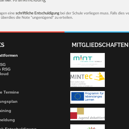
Krankmeldung
tte hier
:
Tagen eine
schriftliche Entschuldigung
bei der Schule vorliegen muss. Falls dies ve
 überdies die Note "ungenügend" zu erteilen.
KS
MITGLIEDSCHAFTEN
attformen
RSG
e RSG
loud
le Termine
tungsplan
aining
meldung