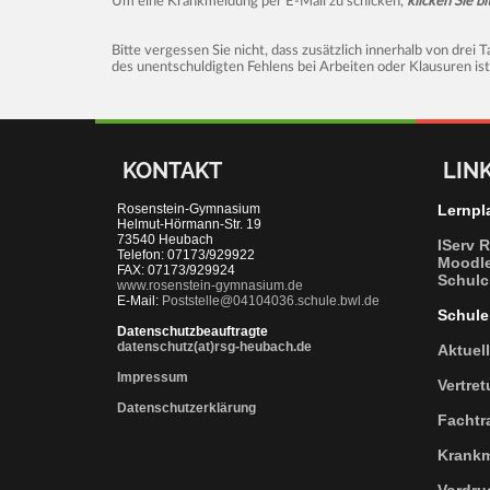
Um eine Krankmeldung per E-Mail zu schicken,
klicken Sie bi
Bitte vergessen Sie nicht, dass zusätzlich innerhalb von drei 
des unentschuldigten Fehlens bei Arbeiten oder Klausuren ist
KONTAKT
LIN
Rosenstein-Gymnasium
Lernpl
Helmut-Hörmann-Str. 19
73540 Heubach
IServ 
Telefon: 07173/929922
Moodl
FAX: 07173/929924
Schulc
www.rosenstein-gymnasium.de
E-Mail:
Poststelle@04104036.schule.bwl.de
Schule
Datenschutzbeauftragte
datenschutz(at)rsg-heubach.de
Aktuel
Impressum
Vertre
Datenschutzerklärung
Fachtr
Krank