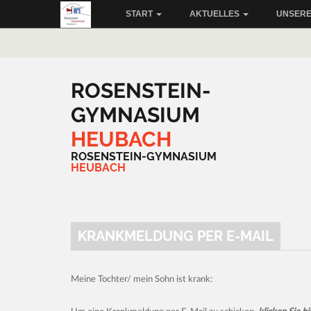
START
AKTUELLES
UNSERE
ROSENSTEIN-
GYMNASIUM
HEUBACH
ROSENSTEIN-GYMNASIUM
HEUBACH
KRANKMELDUNG PER E-MAIL
Meine Tochter/ mein Sohn ist krank: